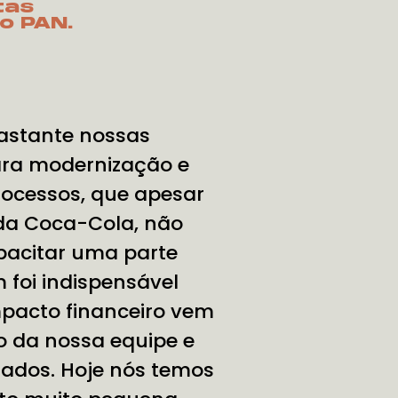
tas
o PAN.
stante nossas
ara modernização e
cessos, que apesar
da Coca-Cola, não
apacitar uma parte
 foi indispensável
mpacto financeiro vem
o da nossa equipe e
tados. Hoje nós temos